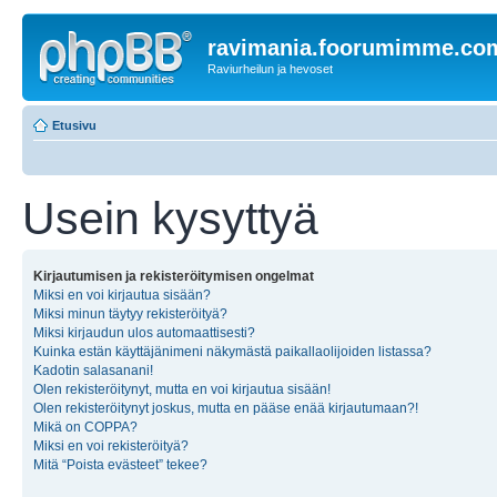
ravimania.foorumimme.co
Raviurheilun ja hevoset
Etusivu
Usein kysyttyä
Kirjautumisen ja rekisteröitymisen ongelmat
Miksi en voi kirjautua sisään?
Miksi minun täytyy rekisteröityä?
Miksi kirjaudun ulos automaattisesti?
Kuinka estän käyttäjänimeni näkymästä paikallaolijoiden listassa?
Kadotin salasanani!
Olen rekisteröitynyt, mutta en voi kirjautua sisään!
Olen rekisteröitynyt joskus, mutta en pääse enää kirjautumaan?!
Mikä on COPPA?
Miksi en voi rekisteröityä?
Mitä “Poista evästeet” tekee?