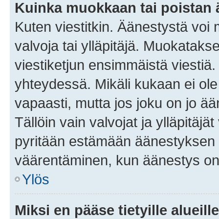
Kuinka muokkaan tai poistan
Kuten viestitkin. Äänestystä voi
valvoja tai ylläpitäjä. Muokatak
viestiketjun ensimmäistä viestiä
yhteydessä. Mikäli kukaan ei ol
vapaasti, mutta jos joku on jo ä
Tällöin vain valvojat ja ylläpitäjä
pyritään estämään äänestyksen 
väärentäminen, kun äänestys on
Ylös
Miksi en pääse tietyille alueill