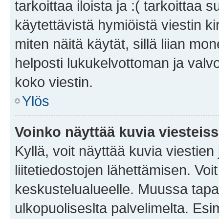
tarkoittaa iloista ja :( tarkoittaa 
käytettävistä hymiöistä viestin k
miten näitä käytät, sillä liian m
helposti lukukelvottoman ja valvo
koko viestin.
Ylös
Voinko näyttää kuvia viesteis
Kyllä, voit näyttää kuvia viestien 
liitetiedostojen lähettämisen. Vo
keskustelualueelle. Muussa tapa
ulkopuoliseslta palvelimelta. Es