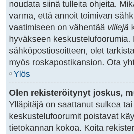
noudata siinä tulleita ohjeita. Mi
varma, että annoit toimivan sähk
vaatimiseen on vähentää
villejä
k
hyväkseen keskustelufoorumia. Mi
sähköpostiosoitteen, olet tarkista
myös roskapostikansion. Ota yhte
Ylös
Olen rekisteröitynyt joskus, 
Ylläpitäjä on saattanut sulkea ta
keskustelufoorumit poistavat k
tietokannan kokoa. Koita rekister