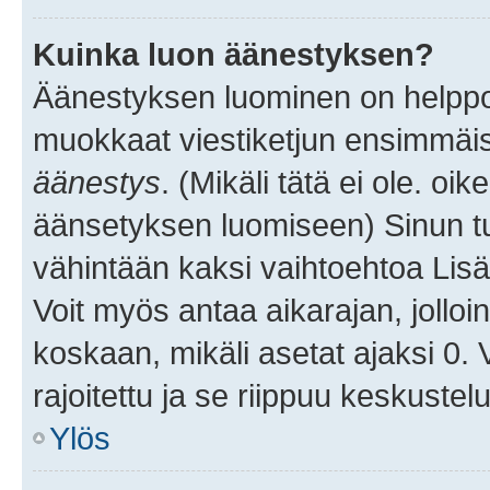
Kuinka luon äänestyksen?
Äänestyksen luominen on helppoa.
muokkaat viestiketjun ensimmäis
äänestys
. (Mikäli tätä ei ole. oik
äänsetyksen luomiseen) Sinun tu
vähintään kaksi vaihtoehtoa Lisää
Voit myös antaa aikarajan, jolloi
koskaan, mikäli asetat ajaksi 0.
rajoitettu ja se riippuu keskustel
Ylös