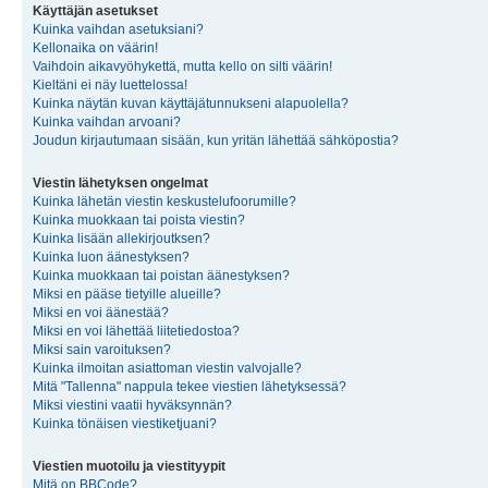
Käyttäjän asetukset
Kuinka vaihdan asetuksiani?
Kellonaika on väärin!
Vaihdoin aikavyöhykettä, mutta kello on silti väärin!
Kieltäni ei näy luettelossa!
Kuinka näytän kuvan käyttäjätunnukseni alapuolella?
Kuinka vaihdan arvoani?
Joudun kirjautumaan sisään, kun yritän lähettää sähköpostia?
Viestin lähetyksen ongelmat
Kuinka lähetän viestin keskustelufoorumille?
Kuinka muokkaan tai poista viestin?
Kuinka lisään allekirjoutksen?
Kuinka luon äänestyksen?
Kuinka muokkaan tai poistan äänestyksen?
Miksi en pääse tietyille alueille?
Miksi en voi äänestää?
Miksi en voi lähettää liitetiedostoa?
Miksi sain varoituksen?
Kuinka ilmoitan asiattoman viestin valvojalle?
Mitä "Tallenna" nappula tekee viestien lähetyksessä?
Miksi viestini vaatii hyväksynnän?
Kuinka tönäisen viestiketjuani?
Viestien muotoilu ja viestityypit
Mitä on BBCode?