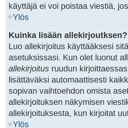
käyttäjä ei voi poistaa viestiä, jo
Ylös
Kuinka lisään allekirjoutksen?
Luo allekirjoitus käyttääksesi si
asetuksissasi. Kun olet luonut all
allekirjoitus
ruudun kirjoittaessasi
lisättäväksi automaattisesti kaikki
sopivan vaihtoehdon omista asetu
allekirjoituksen näkymisen viesti
allekirjoituksesta, kun kirjoitat uu
Ylös