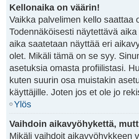
Kellonaika on väärin!
Vaikka palvelimen kello saattaa 
Todennäköisesti näytettävä aika
aika saatetaan näyttää eri aika
olet. Mikäli tämä on se syy. Si
asetuksia omasta profiilistasi. 
kuten suurin osa muistakin asetuks
käyttäjille. Joten jos et ole jo rek
Ylös
Vaihdoin aikavyöhykettä, mutta 
Mikäli vaihdoit aikavyöhykkeen 