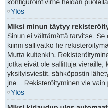
konfigurointivirhe heidän puolella
Ylös
Miksi minun täytyy rekisteröit
Sinun ei välttämättä tarvitse. Se
kiinni sallivatko he rekisteröitym
Mutta kuitenkin. Rekisteröitymine
jotka eivät ole sallittuja vierail
yksityisviestit, sähköpostin lähet
jne... Rekisteröityminen vie vain
Ylös
Miksi kirjaudun ulos automaat