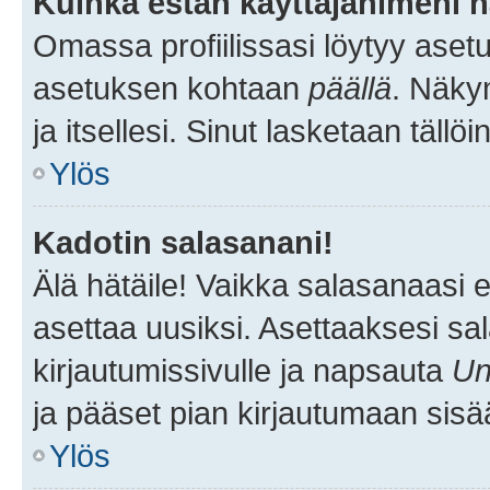
Kuinka estän käyttäjänimeni n
Omassa profiilissasi löytyy aset
asetuksen kohtaan
päällä
. Näkym
ja itsellesi. Sinut lasketaan tällö
Ylös
Kadotin salasanani!
Älä hätäile! Vaikka salasanaasi 
asettaa uusiksi. Asettaaksesi s
kirjautumissivulle ja napsauta
Un
ja pääset pian kirjautumaan sisä
Ylös