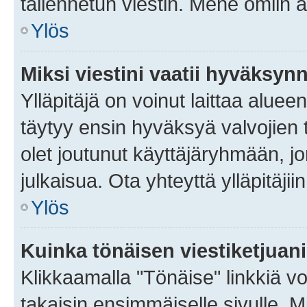
tallennetun viestin. Mene omiin a
Ylös
Miksi viestini vaatii hyväksyn
Ylläpitäjä on voinut laittaa alueen
täytyy ensin hyväksyä valvojien 
olet joutunut käyttäjäryhmään, jo
julkaisua. Ota yhteyttä ylläpitäjii
Ylös
Kuinka tönäisen viestiketjuan
Klikkaamalla "Tönäise" linkkiä voi
takaisin ensimmäiselle sivulle. M