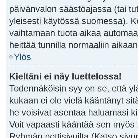
päivänvalon säästöajassa (tai tu
yleisesti käytössä suomessa). Ke
vaihtamaan tuota aikaa automaatti
heittää tunnilla normaaliin aikaan
Ylös
Kieltäni ei näy luettelossa!
Todennäköisin syy on se, että yläp
kukaan ei ole vielä kääntänyt sitä 
he voisivat asentaa haluamasi ki
Voit vapaasti kääntää sen myös i
Ryhmän nettisivuilta (Katso sivun