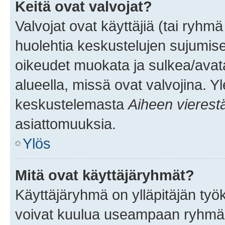
Keitä ovat valvojat?
Valvojat ovat käyttäjiä (tai ryhmä
huolehtia keskustelujen sujumise
oikeudet muokata ja sulkea/avata, 
alueella, missä ovat valvojina. Y
keskustelemasta
Aiheen vierest
asiattomuuksia.
Ylös
Mitä ovat käyttäjäryhmät?
Käyttäjäryhmä on ylläpitäjän työka
voivat kuulua useampaan ryhmään