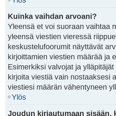
Kuinka vaihdan arvoani?
Yleensä et voi suoraan vaihtaa 
yleensä viestien vieressä riippu
keskustelufoorumit näyttävät ar
kirjoittamien viestien määrää ja er
Esimerkiksi valvojat ja ylläpitäjä
kirjoita viestiä vain nostaakses
viestiesi määrän vähentyneen yl
Ylös
Joudun kirjautumaan sisään, k