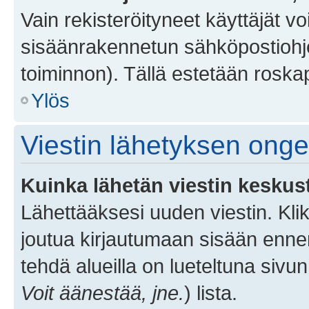
Vain rekisteröityneet käyttäjät v
sisäänrakennetun sähköpostiohjel
toiminnon). Tällä estetään roskap
Ylös
Viestin lähetyksen ong
Kuinka lähetän viestin keskus
Lähettääksesi uuden viestin. Kl
joutua kirjautumaan sisään ennen 
tehdä alueilla on lueteltuna sivun
Voit äänestää, jne.
) lista.