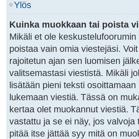
Ylös
Kuinka muokkaan tai poista vi
Mikäli et ole keskustelufoorumin y
poistaa vain omia viestejäsi. Voi
rajoitetun ajan sen luomisen jäl
valitsemastasi viestistä. Mikäli jo
lisätään pieni teksti osoittama
lukemaan viestiä. Tässä on mu
kertaa olet muokannut viestiä. Tä
vastattu ja se ei näy, jos valvoja
pitää itse jättää syy mitä on muo