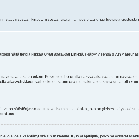
istautmisestasi, kirjautumisestasi sisään ja myös pitää kirjaa luetuista viesteistä mi
aksesi näitä tietoja klikkaa
Omat asetukset
Linkkiä. (Näkyy yleensä sivun yläreunass
 näytettävä aika on oikein. Keskustelufoorumilla näkyvä aika saatetaan näyttää eri
aikavyöhykkeen vaihto, kuten suurin osa muistakin asetuksista on tarjolla vain rekist
änvalon säästöajassa (tai tuttavallisemmin kesäaika, joka on yleisesti käytössä su
errattuna.
an ei ole vielä kääntänyt sitä sinun kielelle. Kysy ylläpitäjiltä, josko he voisivat a