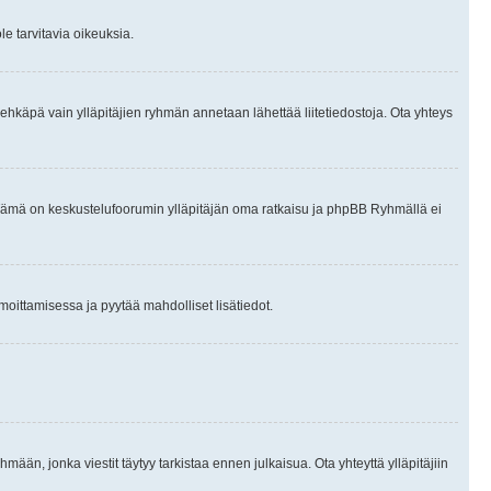
le tarvitavia oikeuksia.
tai ehkäpä vain ylläpitäjien ryhmän annetaan lähettää liitetiedostoja. Ota yhteys
en. Tämä on keskustelufoorumin ylläpitäjän oma ratkaisu ja phpBB Ryhmällä ei
ilmoittamisessa ja pyytää mahdolliset lisätiedot.
hmään, jonka viestit täytyy tarkistaa ennen julkaisua. Ota yhteyttä ylläpitäjiin