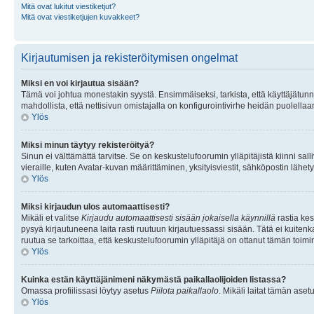
Mitä ovat lukitut viestiketjut?
Mitä ovat viestiketjujen kuvakkeet?
Kirjautumisen ja rekisteröitymisen ongelmat
Miksi en voi kirjautua sisään?
Tämä voi johtua monestakin syystä. Ensimmäiseksi, tarkista, että käyttäjätunnuk
mahdollista, että nettisivun omistajalla on konfigurointivirhe heidän puolellaan
Ylös
Miksi minun täytyy rekisteröityä?
Sinun ei välttämättä tarvitse. Se on keskustelufoorumin ylläpitäjistä kiinni sall
vieraille, kuten Avatar-kuvan määrittäminen, yksityisviestit, sähköpostin lähety
Ylös
Miksi kirjaudun ulos automaattisesti?
Mikäli et valitse
Kirjaudu automaattisesti sisään jokaisella käynnillä
rastia kes
pysyä kirjautuneena laita rasti ruutuun kirjautuessassi sisään. Tätä ei kuitenka
ruutua se tarkoittaa, että keskustelufoorumin ylläpitäjä on ottanut tämän toim
Ylös
Kuinka estän käyttäjänimeni näkymästä paikallaolijoiden listassa?
Omassa profiilissasi löytyy asetus
Piilota paikallaolo
. Mikäli laitat tämän as
Ylös