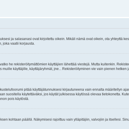
sesi ja salasanasi ovat kirjoitettu oikein. Mikäli nämä ovat oikein, ota yhteyttä ke
, joka vaatii korjausta.
ivatko he rekisteröitymättömien käyttäjien lähettää viestejä. Mutta kuitenkin. Rekister
s muille käyttäjille, käyttäjäryhmät, jne... Rekisteröityminen vie vain pienen hetken 
kustelufoorumi pitää käyttäjätunnuksesi kirjautuneena vain ennalta määritellyn ajan
an suositella käytettäväksi, jos käytät julkisessa käytössä olevaa tietokonetta. Kuten
innon pois käytöstä.
etuksen kohtaan
päällä
. Näkymisesi rajoittuu vain ylläpitäjiin, valvojiin ja itsellesi. S