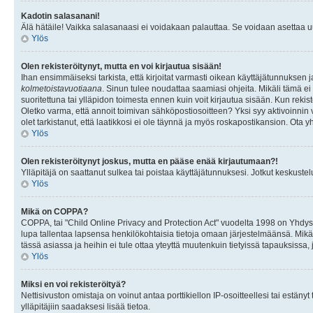
Kadotin salasanani!
Älä hätäile! Vaikka salasanaasi ei voidakaan palauttaa. Se voidaan asettaa 
Ylös
Olen rekisteröitynyt, mutta en voi kirjautua sisään!
Ihan ensimmäiseksi tarkista, että kirjoitat varmasti oikean käyttäjätunnukse
kolmetoistavuotiaana
. Sinun tulee noudattaa saamiasi ohjeita. Mikäli tämä ei 
suoritettuna tai ylläpidon toimesta ennen kuin voit kirjautua sisään. Kun rekiste
Oletko varma, että annoit toimivan sähköpostiosoitteen? Yksi syy aktivoinni
olet tarkistanut, että laatikkosi ei ole täynnä ja myös roskapostikansion. Ota yh
Ylös
Olen rekisteröitynyt joskus, mutta en pääse enää kirjautumaan?!
Ylläpitäjä on saattanut sulkea tai poistaa käyttäjätunnuksesi. Jotkut keskust
Ylös
Mikä on COPPA?
COPPA, tai "Child Online Privacy and Protection Act" vuodelta 1998 on Yhdysval
lupa tallentaa lapsensa henkilökohtaisia tietoja omaan järjestelmäänsä. Mikä
tässä asiassa ja heihin ei tule ottaa yteyttä muutenkuin tietyissä tapauksissa,
Ylös
Miksi en voi rekisteröityä?
Nettisivuston omistaja on voinut antaa porttikiellon IP-osoitteellesi tai estä
ylläpitäjiin saadaksesi lisää tietoa.