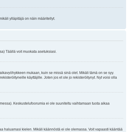
käli ylläpitäjä on näin määritellyt.
a) Täällä voit muokata asetuksiasi.
 aikavyöhykkeen mukaan, kuin se missä sinä olet. Mikäli tämä on se syy.
eröityneille käyttäjille. Joten jos et ole jo rekisteröitynyt. Nyt voisi olla
omessa). Keskustelufoorumia ei ole suuniteltu vaihtamaan tuota aikaa
sentaa haluamasi kielen. Mikäli käännöstä ei ole olemassa. Voit vapaasti kääntää