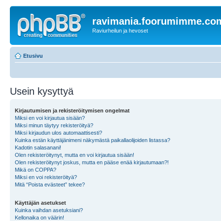
ravimania.foorumimme.co
Raviurheilun ja hevoset
Etusivu
Usein kysyttyä
Kirjautumisen ja rekisteröitymisen ongelmat
Miksi en voi kirjautua sisään?
Miksi minun täytyy rekisteröityä?
Miksi kirjaudun ulos automaattisesti?
Kuinka estän käyttäjänimeni näkymästä paikallaolijoiden listassa?
Kadotin salasanani!
Olen rekisteröitynyt, mutta en voi kirjautua sisään!
Olen rekisteröitynyt joskus, mutta en pääse enää kirjautumaan?!
Mikä on COPPA?
Miksi en voi rekisteröityä?
Mitä “Poista evästeet” tekee?
Käyttäjän asetukset
Kuinka vaihdan asetuksiani?
Kellonaika on väärin!