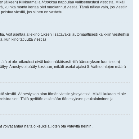
isen jälkeen) Klikkaamalla
Muokkaa
nappulaa valitsemastasi viestistä. Mikäli
, kuinka monta kertaa olet muokannut viestiä. Tämä näkyy vain, jos viestiin
poistaa viestiä, jos siihen on vastattu.
iä. Voit asettaa allekirjoituksen lisättäväksi automaattisesti kaikkiin viesteihisi
 kun kirjoitat uutta viestiä)
i tätä ei ole. oikeutesi eivät todennäköisesti riitä äänsetyksen luomiseen)
ättyy. Änestys ei pääty koskaan, mikäli asetat ajaksi 0. Vaihtoehtojen määrä
stä viestiä. Äänestys on aina tämän viestin yhteydessä. Mikäli kukaan ei ole
tai poistaa sen. Tällä pyritään estämään äänestyksen peukaloiminen ja
täjät voivat antaa näitä oikeuksia, joten ota yhteyttä heihin.