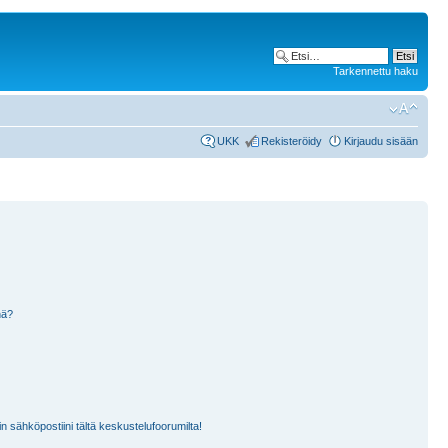
Tarkennettu haku
UKK
Rekisteröidy
Kirjaudu sisään
nä?
n sähköpostiini tältä keskustelufoorumilta!