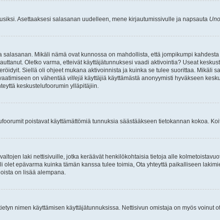
uusiksi. Asettaaksesi salasanan uudelleen, mene kirjautumissivulle ja napsauta
Uno
n ja salasanan. Mikäli nämä ovat kunnossa on mahdollista, että jompikumpi kahdesta
auttanut. Oletko varma, etteivät käyttäjätunnuksesi vaadi aktivointia? Useat keskustel
röidyit. Siellä oli ohjeet mukana aktivoinnista ja kuinka se tulee suorittaa. Mikäli s
n vaatimiseen on vähentää
villejä
käyttäjiä käyttämästä anonyymisti hyväkseen keskus
teyttä keskustelufoorumin ylläpitäjiin.
elufoorumit poistavat käyttämättömiä tunnuksia säästääkseen tietokannan kokoa. Koita
tojen laki nettisivuille, jotka keräävät henkilökohtaisia tietoja alle kolmetoistavuo
li olet epävarma kuinka tämän kanssa tulee toimia, Ota yhteyttä paikalliseen lakim
 joista on lisää alempana.
nyt tietyn nimen käyttämisen käyttäjätunnuksissa. Nettisivun omistaja on myös voinut