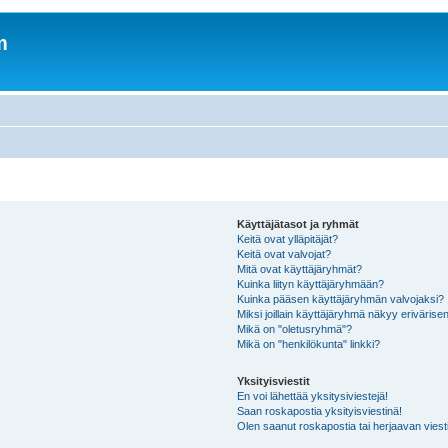
m
Käyttäjätasot ja ryhmät
Keitä ovat ylläpitäjät?
Keitä ovat valvojat?
Mitä ovat käyttäjäryhmät?
Kuinka liityn käyttäjäryhmään?
Kuinka pääsen käyttäjäryhmän valvojaksi?
Miksi joillain käyttäjäryhmä näkyy erivärise
Mikä on "oletusryhmä"?
Mikä on "henkilökunta" linkki?
Yksityisviestit
En voi lähettää yksitysiviestejä!
Saan roskapostia yksityisviestinä!
Olen saanut roskapostia tai herjaavan viesti