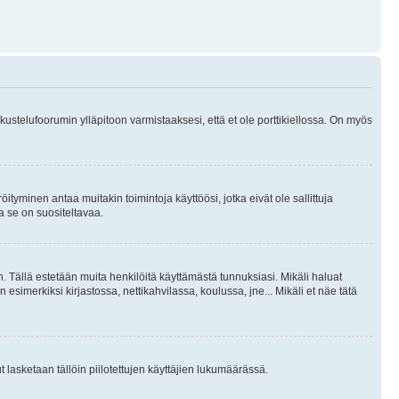
skustelufoorumin ylläpitoon varmistaaksesi, että et ole porttikiellossa. On myös
öityminen antaa muitakin toimintoja käyttöösi, jotka eivät ole sallittuja
ja se on suositeltavaa.
. Tällä estetään muita henkilöitä käyttämästä tunnuksiasi. Mikäli haluat
 esimerkiksi kirjastossa, nettikahvilassa, koulussa, jne... Mikäli et näe tätä
inut lasketaan tällöin piilotettujen käyttäjien lukumäärässä.