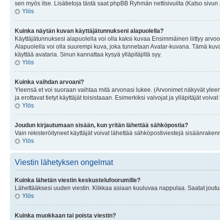
sen myös itse. Lisätietoja tästä saat phpBB Ryhmän nettisivuilta (Katso sivun 
Ylös
Kuinka näytän kuvan käyttäjätunnukseni alapuolella?
Käyttäjätunnuksesi alapuolella voi olla kaksi kuvaa Ensimmäinen liittyy arvoosi
Alapuolella voi olla suurempi kuva, joka tunnetaan Avatar-kuvana. Tämä kuva o
käyttää avataria. Sinun kannattaa kysyä ylläpitäjiltä syy.
Ylös
Kuinka vaihdan arvoani?
Yleensä et voi suoraan vaihtaa mitä arvonasi lukee. (Arvonimet näkyvät yleen
ja erottavat tietyt käyttäjät toisistaaan. Esimerkiksi valvojat ja ylläpitäjät v
Ylös
Joudun kirjautumaan sisään, kun yritän lähettää sähköpostia?
Vain rekisteröityneet käyttäjät voivat lähettää sähköpostiviestejä sisäänraken
Ylös
Viestin lähetyksen ongelmat
Kuinka lähetän viestin keskustelufoorumille?
Lähettääksesi uuden viestin. Klikkaa asiaan kuuluvaa nappulaa. Saatat joutua k
Ylös
Kuinka muokkaan tai poista viestin?