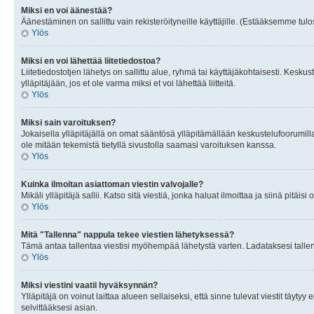
Miksi en voi äänestää?
Äänestäminen on sallittu vain rekisteröityneille käyttäjille. (Estääksemme tulos
Ylös
Miksi en voi lähettää liitetiedostoa?
Liitetiedostotjen lähetys on sallittu alue, ryhmä tai käyttäjäkohtaisesti. Keskus
ylläpitäjään, jos et ole varma miksi et voi lähettää liitteitä.
Ylös
Miksi sain varoituksen?
Jokaisella ylläpitäjällä on omat sääntösä ylläpitämällään keskustelufoorumilla
ole mitään tekemistä tietyllä sivustolla saamasi varoituksen kanssa.
Ylös
Kuinka ilmoitan asiattoman viestin valvojalle?
Mikäli ylläpitäjä sallii. Katso sitä viestiä, jonka haluat ilmoittaa ja siinä pitä
Ylös
Mitä "Tallenna" nappula tekee viestien lähetyksessä?
Tämä antaa tallentaa viestisi myöhempää lähetystä varten. Ladataksesi tallenn
Ylös
Miksi viestini vaatii hyväksynnän?
Ylläpitäjä on voinut laittaa alueen sellaiseksi, että sinne tulevat viestit täyty
selvittääksesi asian.