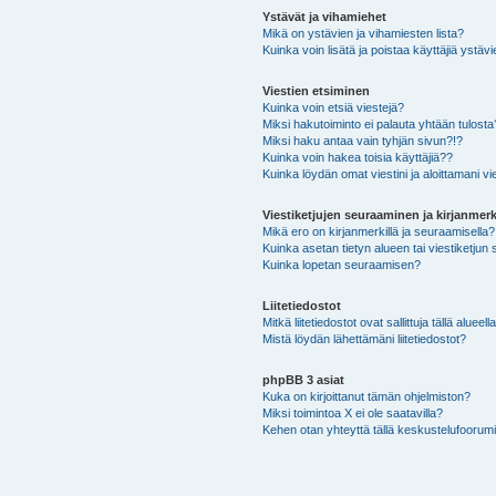
Ystävät ja vihamiehet
Mikä on ystävien ja vihamiesten lista?
Kuinka voin lisätä ja poistaa käyttäjiä ystävi
Viestien etsiminen
Kuinka voin etsiä viestejä?
Miksi hakutoiminto ei palauta yhtään tulosta
Miksi haku antaa vain tyhjän sivun?!?
Kuinka voin hakea toisia käyttäjiä??
Kuinka löydän omat viestini ja aloittamani vie
Viestiketjujen seuraaminen ja kirjanmerk
Mikä ero on kirjanmerkillä ja seuraamisella?
Kuinka asetan tietyn alueen tai viestiketjun
Kuinka lopetan seuraamisen?
Liitetiedostot
Mitkä liitetiedostot ovat sallittuja tällä alueell
Mistä löydän lähettämäni liitetiedostot?
phpBB 3 asiat
Kuka on kirjoittanut tämän ohjelmiston?
Miksi toimintoa X ei ole saatavilla?
Kehen otan yhteyttä tällä keskustelufoorumilla