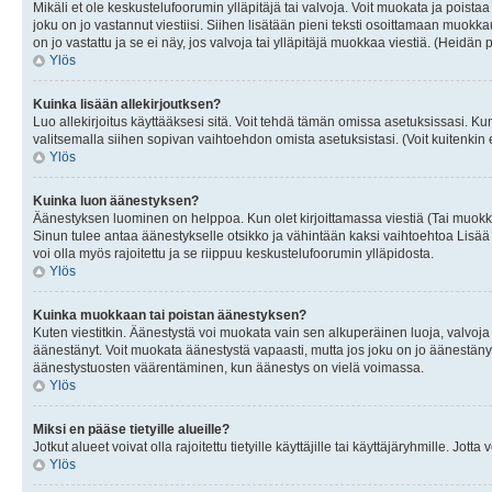
Mikäli et ole keskustelufoorumin ylläpitäjä tai valvoja. Voit muokata ja poista
joku on jo vastannut viestiisi. Siihen lisätään pieni teksti osoittamaan mu
on jo vastattu ja se ei näy, jos valvoja tai ylläpitäjä muokkaa viestiä. (Heidän 
Ylös
Kuinka lisään allekirjoutksen?
Luo allekirjoitus käyttääksesi sitä. Voit tehdä tämän omissa asetuksissasi. Kun 
valitsemalla siihen sopivan vaihtoehdon omista asetuksistasi. (Voit kuitenkin es
Ylös
Kuinka luon äänestyksen?
Äänestyksen luominen on helppoa. Kun olet kirjoittamassa viestiä (Tai muokk
Sinun tulee antaa äänestykselle otsikko ja vähintään kaksi vaihtoehtoa Lisää k
voi olla myös rajoitettu ja se riippuu keskustelufoorumin ylläpidosta.
Ylös
Kuinka muokkaan tai poistan äänestyksen?
Kuten viestitkin. Äänestystä voi muokata vain sen alkuperäinen luoja, valvoja
äänestänyt. Voit muokata äänestystä vapaasti, mutta jos joku on jo äänestänyt
äänestystuosten väärentäminen, kun äänestys on vielä voimassa.
Ylös
Miksi en pääse tietyille alueille?
Jotkut alueet voivat olla rajoitettu tietyille käyttäjille tai käyttäjäryhmille. Jotta
Ylös