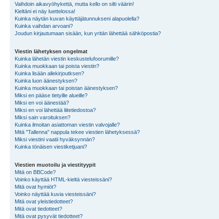
Vaihdoin aikavyöhykettä, mutta kello on silti väärin!
Kieltäni ei näy luettelossa!
Kuinka näytän kuvan käyttäjätunnukseni alapuolella?
Kuinka vaihdan arvoani?
Joudun kirjautumaan sisään, kun yritän lähettää sähköpostia?
Viestin lähetyksen ongelmat
Kuinka lähetän viestin keskustelufoorumille?
Kuinka muokkaan tai poista viestin?
Kuinka lisään allekirjoutksen?
Kuinka luon äänestyksen?
Kuinka muokkaan tai poistan äänestyksen?
Miksi en pääse tietyille alueille?
Miksi en voi äänestää?
Miksi en voi lähettää liitetiedostoa?
Miksi sain varoituksen?
Kuinka ilmoitan asiattoman viestin valvojalle?
Mitä "Tallenna" nappula tekee viestien lähetyksessä?
Miksi viestini vaatii hyväksynnän?
Kuinka tönäisen viestiketjuani?
Viestien muotoilu ja viestityypit
Mitä on BBCode?
Voinko käyttää HTML-kieltä viesteissäni?
Mitä ovat hymiöt?
Voinko näyttää kuvia viesteissäni?
Mitä ovat yleistiedotteet?
Mitä ovat tiedotteet?
Mitä ovat pysyvät tiedotteet?