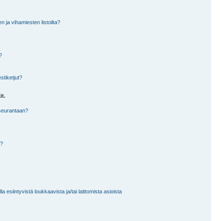
en ja vihamiesten listoilta?
?
stiketjut?
it.
 seurantaan?
a?
 esiintyvistä loukkaavista ja/tai laittomista asioista