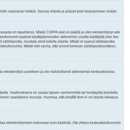
hdin salasanan
linkkiä. Seuraa ohjeita ja pääset pian kirjautumaan sisään.
 asiasta on tapahtunut. Mikäli COPPA-tuki on päällä ja
olet rekisteröitynyt alle
ufoorumit vaativat käyttäjätunnusten aktivoinnin uusilta käyttäjiltä joko itse
ait sähköpostia, noudata siinä tulleita ohjeita. Mikäli et saanut sähköpostia.
telufoorumia. Mikäli olet varma, että annoit toimivan sähköpostiosoitteen,
 rekisteröityä uudelleen ja ole mahdollisesti aktiivisempi keskusteluissa.
tiailta. Vaatimuksena on saada lapsen vanhemmilta tai huoltajalta kirjoitettu
ieheen saadaksesi neuvoja. Huomaa, että phpBB tiimi ei voi tarjota lakiapua
 ottaa rekisteröitymisen kokonaan pois käytöstä. Ota yhteys keskustelufoorumin