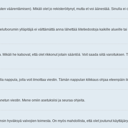
ten väärentämisen). Mikäli olet jo rekisteröitynyt, mutta et voi äänestää. Sinulla ei o
telufoorumin ylläpitäjä ei välttämättä anna lähettää liitetiedostoja kaikille alueille 
. Mikäli he katsovat, että olet rikkonut jotain sääntöä. Voit saada siitä varoituks
isi olla nappula, jolla voit ilmoittaa viestin. Tämän nappulan klikkaus ohjaa eteenpäin 
etun viestin. Mene omiin asetuksiisi ja seuraa ohjeita.
y ensin hyväksyä valvojien toimesta. On myös mahdollista, että olet joutunut käyttäjäry