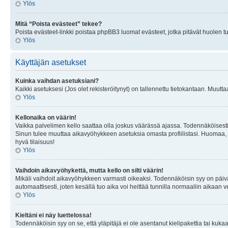
Ylös
Mitä “Poista evästeet” tekee?
Poista evästeet-linkki poistaa phpBB3 luomat evästeet, jotka pitävät huolen tunn
Ylös
Käyttäjän asetukset
Kuinka vaihdan asetuksiani?
Kaikki asetuksesi (Jos olet rekisteröitynyt) on tallennettu tietokantaan. Muutta
Ylös
Kellonaika on väärin!
Vaikka palvelimen kello saattaa olla joskus väärässä ajassa. Todennäköisesti
Sinun tulee muuttaa aikavyöhykkeen asetuksia omasta profiilistasi. Huomaa, että 
hyvä tilaisuus!
Ylös
Vaihdoin aikavyöhykettä, mutta kello on silti väärin!
Mikäli vaihdoit aikavyöhykkeen varmasti oikeaksi. Todennäköisin syy on päiv
automaattisesti, joten kesällä tuo aika voi heittää tunnilla normaaliin aikaan v
Ylös
Kieltäni ei näy luettelossa!
Todennäköisin syy on se, että yläpitäjä ei ole asentanut kielipakettia tai kuka