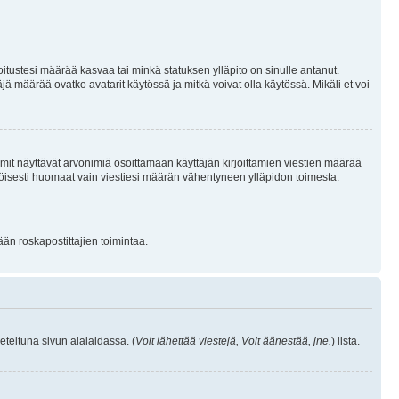
joitustesi määrää kasvaa tai minkä statuksen ylläpito on sinulle antanut.
 määrää ovatko avatarit käytössä ja mitkä voivat olla käytössä. Mikäli et voi
mit näyttävät arvonimiä osoittamaan käyttäjän kirjoittamien viestien määrää
ennäköisesti huomaat vain viestiesi määrän vähentyneen ylläpidon toimesta.
ään roskapostittajien toimintaa.
eteltuna sivun alalaidassa. (
Voit lähettää viestejä, Voit äänestää, jne.
) lista.