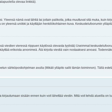
alapuolella olevaa linkkiä).
. Yleensä nämä ovat tähtiä tai joitain palikoita, jotka muuttuvat sitä muka, kuin kir
n yleensä uniikki ja käyttäjän henkilökohtainen kuva. Keskustelufoorumin ylläpitäjä
sä viestien vieressä riippuen käytössä olevasta tyylistä) Useimmat keskustelufooru
oivat käyttää erikoista arvonimeä. Älä kirjoita viestiä vain nostaaksesi arvoasi. Tod
netun sähköpostiohjelman avulla (Mikäli ylläpito sallii tämän toiminnon). Tällä estet
irjautumaan sisään ennen kuin voit lähettää viestin. Mitä voit tehdä alueilla on lu