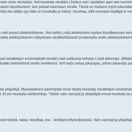
a vain omia viestejäsi. Voit muokata viestiäsi (Joskus vain rajoitetun ajan sen luom
okkauksen tapahtuneen, kun palaat lukemaan viestiä. Tässä on mukana myös lukumäärä
pitää itse jättää syy mitä on muokattu ja miksi). Huomaa, että normaali käyttäjä ei voi 
olet luonut allekirjoituksen. Voit valita
Lisää allekirjoitus
ruudun kirjoittaessasi viest
tää allekirjoituksen näkymisen viestikohtaisesti poistamalla rastin allekirjoituksesta,
aat viestiketjun ensimmäistä viestiä) näet valikossa kohdan
Lisää äänestys
. (Mikäl
aikki vaihtoehdot omille riveillensä. Voit myös antaa aikarajan, jolloin äänestys pä
 tai ylläpitäjä. Muokataksesi äänestystä sinun täytyy muokata viestiketjun ensimmäi
. Et voi muokata vaihtoehtoja. Tällöin vain valvojat ja ylläpitäjät voivat muokata 
 voisit nähdä, lukea, kirjoittaa, jne... tarvitset erityisoikeuksia. Vain valvojat ja ylläpi