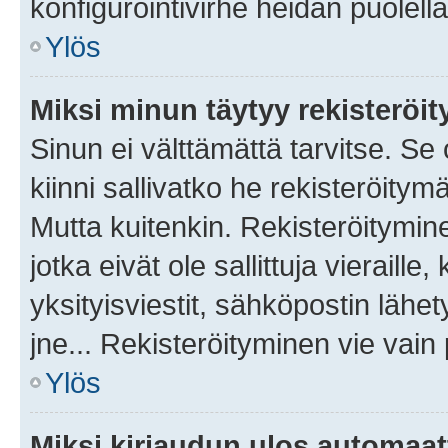
konfigurointivirhe heidän puolella
Ylös
Miksi minun täytyy rekisteröit
Sinun ei välttämättä tarvitse. Se
kiinni sallivatko he rekisteröitym
Mutta kuitenkin. Rekisteröitymine
jotka eivät ole sallittuja vierail
yksityisviestit, sähköpostin lähet
jne... Rekisteröityminen vie vain
Ylös
Miksi kirjaudun ulos automaat