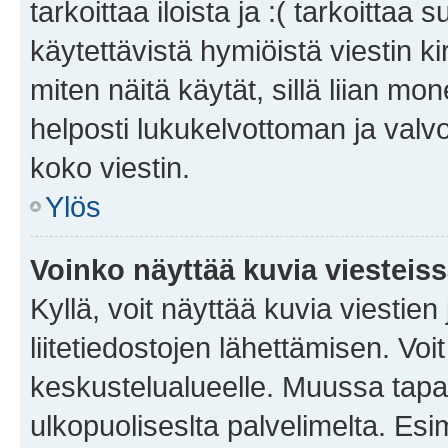
tarkoittaa iloista ja :( tarkoittaa 
käytettävistä hymiöistä viestin k
miten näitä käytät, sillä liian m
helposti lukukelvottoman ja valvo
koko viestin.
Ylös
Voinko näyttää kuvia viesteis
Kyllä, voit näyttää kuvia viestien 
liitetiedostojen lähettämisen. Vo
keskustelualueelle. Muussa tapa
ulkopuoliseslta palvelimelta. Es