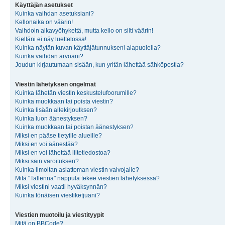
Käyttäjän asetukset
Kuinka vaihdan asetuksiani?
Kellonaika on väärin!
Vaihdoin aikavyöhykettä, mutta kello on silti väärin!
Kieltäni ei näy luettelossa!
Kuinka näytän kuvan käyttäjätunnukseni alapuolella?
Kuinka vaihdan arvoani?
Joudun kirjautumaan sisään, kun yritän lähettää sähköpostia?
Viestin lähetyksen ongelmat
Kuinka lähetän viestin keskustelufoorumille?
Kuinka muokkaan tai poista viestin?
Kuinka lisään allekirjoutksen?
Kuinka luon äänestyksen?
Kuinka muokkaan tai poistan äänestyksen?
Miksi en pääse tietyille alueille?
Miksi en voi äänestää?
Miksi en voi lähettää liitetiedostoa?
Miksi sain varoituksen?
Kuinka ilmoitan asiattoman viestin valvojalle?
Mitä "Tallenna" nappula tekee viestien lähetyksessä?
Miksi viestini vaatii hyväksynnän?
Kuinka tönäisen viestiketjuani?
Viestien muotoilu ja viestityypit
Mitä on BBCode?