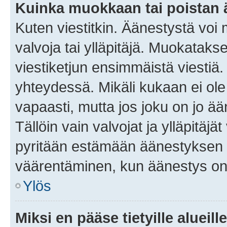
Kuinka muokkaan tai poistan
Kuten viestitkin. Äänestystä voi
valvoja tai ylläpitäjä. Muokatak
viestiketjun ensimmäistä viestiä
yhteydessä. Mikäli kukaan ei ol
vapaasti, mutta jos joku on jo ä
Tällöin vain valvojat ja ylläpitäjä
pyritään estämään äänestyksen 
väärentäminen, kun äänestys on
Ylös
Miksi en pääse tietyille alueill