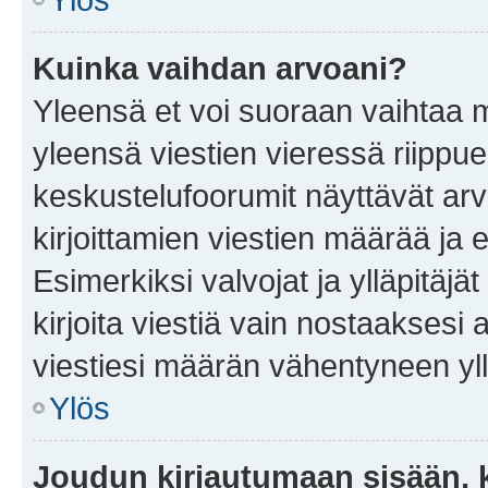
Kuinka vaihdan arvoani?
Yleensä et voi suoraan vaihtaa 
yleensä viestien vieressä riippu
keskustelufoorumit näyttävät ar
kirjoittamien viestien määrää ja er
Esimerkiksi valvojat ja ylläpitäjä
kirjoita viestiä vain nostaakses
viestiesi määrän vähentyneen yl
Ylös
Joudun kirjautumaan sisään, k