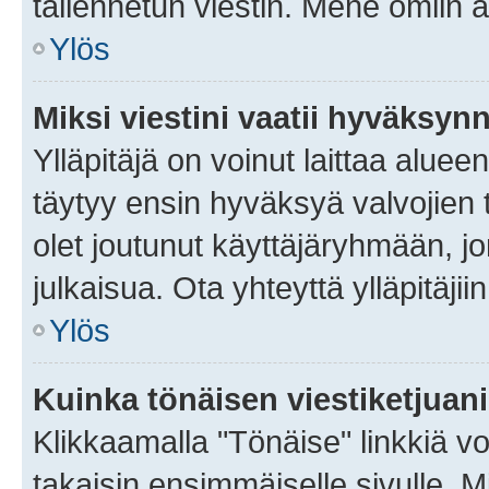
tallennetun viestin. Mene omiin a
Ylös
Miksi viestini vaatii hyväksyn
Ylläpitäjä on voinut laittaa alueen
täytyy ensin hyväksyä valvojien 
olet joutunut käyttäjäryhmään, jo
julkaisua. Ota yhteyttä ylläpitäjii
Ylös
Kuinka tönäisen viestiketjuan
Klikkaamalla "Tönäise" linkkiä voi
takaisin ensimmäiselle sivulle. M