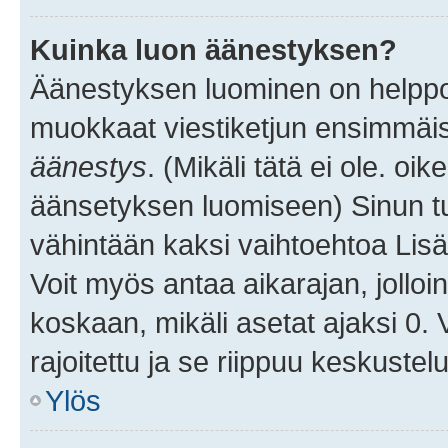
Kuinka luon äänestyksen?
Äänestyksen luominen on helppoa.
muokkaat viestiketjun ensimmäis
äänestys
. (Mikäli tätä ei ole. oik
äänsetyksen luomiseen) Sinun tu
vähintään kaksi vaihtoehtoa Lisää
Voit myös antaa aikarajan, jolloi
koskaan, mikäli asetat ajaksi 0.
rajoitettu ja se riippuu keskustel
Ylös