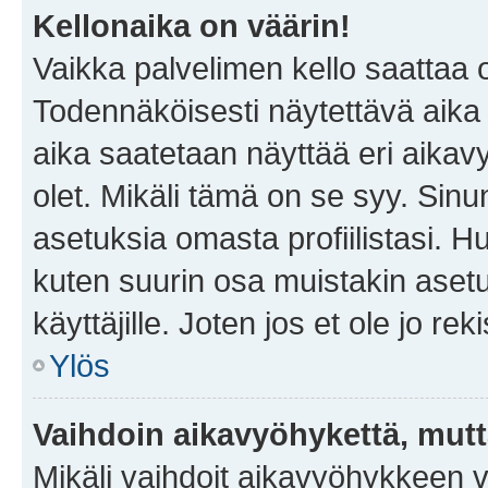
Kellonaika on väärin!
Vaikka palvelimen kello saattaa 
Todennäköisesti näytettävä aika
aika saatetaan näyttää eri aika
olet. Mikäli tämä on se syy. Si
asetuksia omasta profiilistasi. 
kuten suurin osa muistakin asetuks
käyttäjille. Joten jos et ole jo rek
Ylös
Vaihdoin aikavyöhykettä, mutta 
Mikäli vaihdoit aikavyöhykkeen 