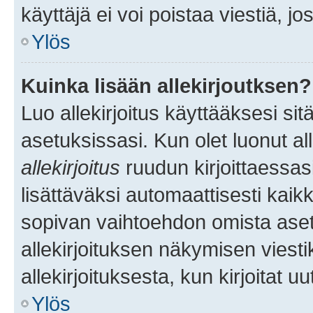
käyttäjä ei voi poistaa viestiä, jo
Ylös
Kuinka lisään allekirjoutksen?
Luo allekirjoitus käyttääksesi si
asetuksissasi. Kun olet luonut all
allekirjoitus
ruudun kirjoittaessasi
lisättäväksi automaattisesti kaikki
sopivan vaihtoehdon omista asetu
allekirjoituksen näkymisen viesti
allekirjoituksesta, kun kirjoitat uu
Ylös