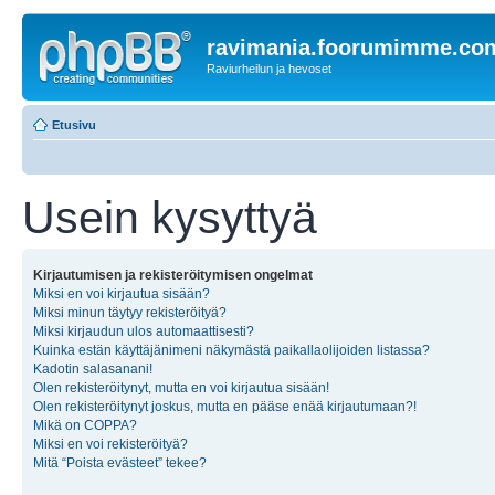
ravimania.foorumimme.co
Raviurheilun ja hevoset
Etusivu
Usein kysyttyä
Kirjautumisen ja rekisteröitymisen ongelmat
Miksi en voi kirjautua sisään?
Miksi minun täytyy rekisteröityä?
Miksi kirjaudun ulos automaattisesti?
Kuinka estän käyttäjänimeni näkymästä paikallaolijoiden listassa?
Kadotin salasanani!
Olen rekisteröitynyt, mutta en voi kirjautua sisään!
Olen rekisteröitynyt joskus, mutta en pääse enää kirjautumaan?!
Mikä on COPPA?
Miksi en voi rekisteröityä?
Mitä “Poista evästeet” tekee?