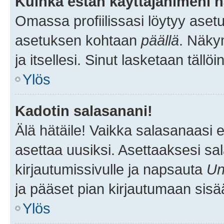
Kuinka estän käyttäjänimeni n
Omassa profiilissasi löytyy aset
asetuksen kohtaan
päällä
. Näkym
ja itsellesi. Sinut lasketaan tällö
Ylös
Kadotin salasanani!
Älä hätäile! Vaikka salasanaasi 
asettaa uusiksi. Asettaaksesi s
kirjautumissivulle ja napsauta
Un
ja pääset pian kirjautumaan sisä
Ylös