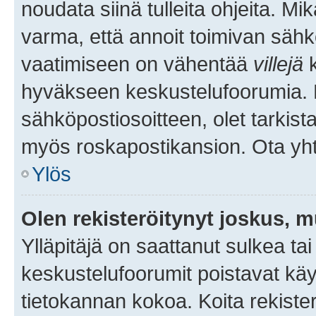
noudata siinä tulleita ohjeita. Mi
varma, että annoit toimivan sähk
vaatimiseen on vähentää
villejä
k
hyväkseen keskustelufoorumia. Mi
sähköpostiosoitteen, olet tarkista
myös roskapostikansion. Ota yhte
Ylös
Olen rekisteröitynyt joskus, 
Ylläpitäjä on saattanut sulkea ta
keskustelufoorumit poistavat k
tietokannan kokoa. Koita rekister