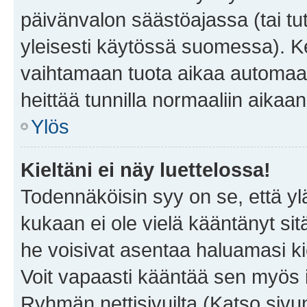
päivänvalon säästöajassa (tai tu
yleisesti käytössä suomessa). Ke
vaihtamaan tuota aikaa automaatti
heittää tunnilla normaaliin aikaan
Ylös
Kieltäni ei näy luettelossa!
Todennäköisin syy on se, että yläp
kukaan ei ole vielä kääntänyt sitä 
he voisivat asentaa haluamasi ki
Voit vapaasti kääntää sen myös i
Ryhmän nettisivuilta (Katso sivun