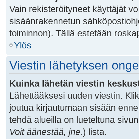
Vain rekisteröityneet käyttäjät v
sisäänrakennetun sähköpostiohjel
toiminnon). Tällä estetään roskap
Ylös
Viestin lähetyksen ong
Kuinka lähetän viestin keskus
Lähettääksesi uuden viestin. Kl
joutua kirjautumaan sisään ennen 
tehdä alueilla on lueteltuna sivun
Voit äänestää, jne.
) lista.