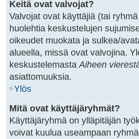
Keitä ovat valvojat?
Valvojat ovat käyttäjiä (tai ryhmä
huolehtia keskustelujen sujumise
oikeudet muokata ja sulkea/avata, 
alueella, missä ovat valvojina. Y
keskustelemasta
Aiheen vierest
asiattomuuksia.
Ylös
Mitä ovat käyttäjäryhmät?
Käyttäjäryhmä on ylläpitäjän työka
voivat kuulua useampaan ryhmään