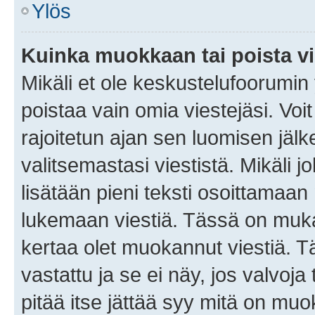
Ylös
Kuinka muokkaan tai poista vi
Mikäli et ole keskustelufoorumin y
poistaa vain omia viestejäsi. Voi
rajoitetun ajan sen luomisen jäl
valitsemastasi viestistä. Mikäli jo
lisätään pieni teksti osoittama
lukemaan viestiä. Tässä on mu
kertaa olet muokannut viestiä. Tä
vastattu ja se ei näy, jos valvoja
pitää itse jättää syy mitä on muo