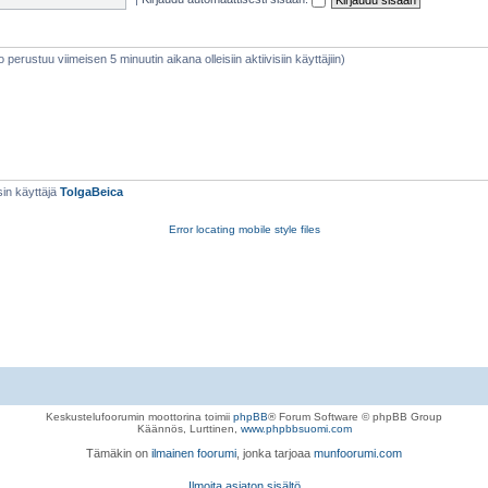
eto perustuu viimeisen 5 minuutin aikana olleisiin aktiivisiin käyttäjiin)
in käyttäjä
TolgaBeica
Error locating mobile style files
Keskustelufoorumin moottorina toimii
phpBB
® Forum Software © phpBB Group
Käännös, Lurttinen,
www.phpbbsuomi.com
Tämäkin on
ilmainen foorumi
, jonka tarjoaa
munfoorumi.com
Ilmoita asiaton sisältö