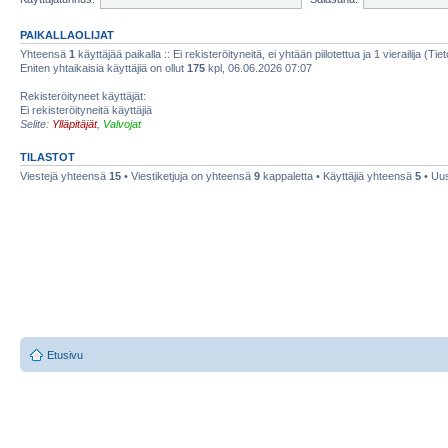
PAIKALLAOLIJAT
Yhteensä
1
käyttäjää paikalla :: Ei rekisteröityneitä, ei yhtään piilotettua ja 1 vierailija (Ti
Eniten yhtaikaisia käyttäjiä on ollut
175
kpl, 06.06.2026 07:07
Rekisteröityneet käyttäjät:
Ei rekisteröityneitä käyttäjiä
Selite:
Ylläpitäjät
,
Valvojat
TILASTOT
Viestejä yhteensä
15
• Viestiketjuja on yhteensä
9
kappaletta • Käyttäjiä yhteensä
5
• Uus
Etusivu