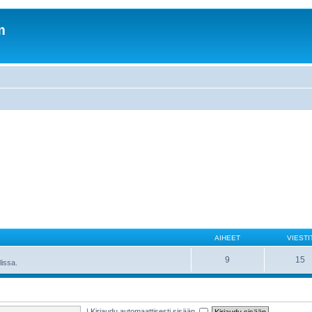
m
AIHEET
VIESTI
9
15
lissa.
|
Kirjaudu automaattisesti sisään.