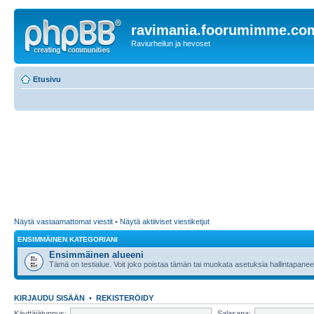
ravimania.foorumimme.co
Raviurheilun ja hevoset
Etusivu
Näytä vastaamattomat viestit
•
Näytä aktiiviset viestiketjut
ENSIMMÄINEN KATEGORIANI
Ensimmäinen alueeni
Tämä on testialue. Voit joko poistaa tämän tai muokata asetuksia hallintapanee
KIRJAUDU SISÄÄN
•
REKISTERÖIDY
Käyttäjätunnus:
Salasana: