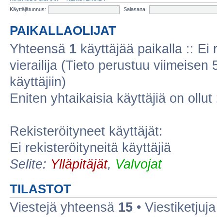
Käyttäjätunnus:
Salasana:
PAIKALLAOLIJAT
Yhteensä
1
käyttäjää paikalla :: Ei r
vierailija (Tieto perustuu viimeisen 5
käyttäjiin)
Eniten yhtaikaisia käyttäjiä on ollut
Rekisteröityneet käyttäjät:
Ei rekisteröityneitä käyttäjiä
Selite:
Ylläpitäjät
,
Valvojat
TILASTOT
Viestejä yhteensä
15
• Viestiketju