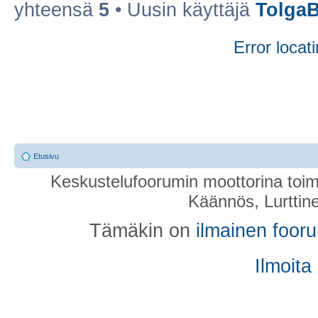
yhteensä
5
• Uusin käyttäjä
TolgaB
Error locati
Etusivu
Keskustelufoorumin moottorina toim
Käännös, Lurttin
Tämäkin on
ilmainen foor
Ilmoita