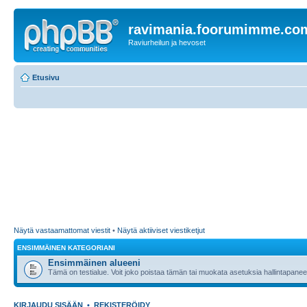
ravimania.foorumimme.co
Raviurheilun ja hevoset
Etusivu
Näytä vastaamattomat viestit
•
Näytä aktiiviset viestiketjut
ENSIMMÄINEN KATEGORIANI
Ensimmäinen alueeni
Tämä on testialue. Voit joko poistaa tämän tai muokata asetuksia hallintapanee
KIRJAUDU SISÄÄN
•
REKISTERÖIDY