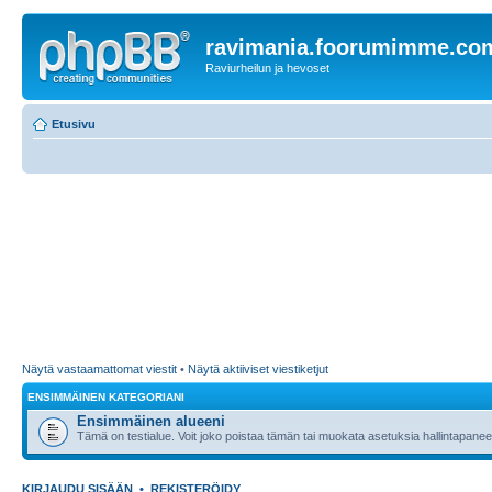
ravimania.foorumimme.co
Raviurheilun ja hevoset
Etusivu
Näytä vastaamattomat viestit
•
Näytä aktiiviset viestiketjut
ENSIMMÄINEN KATEGORIANI
Ensimmäinen alueeni
Tämä on testialue. Voit joko poistaa tämän tai muokata asetuksia hallintapanee
KIRJAUDU SISÄÄN
•
REKISTERÖIDY