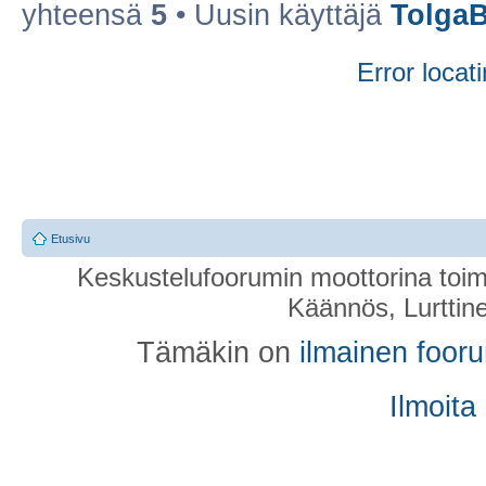
yhteensä
5
• Uusin käyttäjä
TolgaB
Error locati
Etusivu
Keskustelufoorumin moottorina toim
Käännös, Lurttin
Tämäkin on
ilmainen foor
Ilmoita