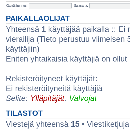
Käyttäjätunnus:
Salasana:
PAIKALLAOLIJAT
Yhteensä
1
käyttäjää paikalla :: Ei r
vierailija (Tieto perustuu viimeisen 5
käyttäjiin)
Eniten yhtaikaisia käyttäjiä on ollut
Rekisteröityneet käyttäjät:
Ei rekisteröityneitä käyttäjiä
Selite:
Ylläpitäjät
,
Valvojat
TILASTOT
Viestejä yhteensä
15
• Viestiketju