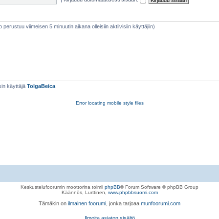
eto perustuu viimeisen 5 minuutin aikana olleisiin aktiivisiin käyttäjiin)
in käyttäjä
TolgaBeica
Error locating mobile style files
Keskustelufoorumin moottorina toimii
phpBB
® Forum Software © phpBB Group
Käännös, Lurttinen,
www.phpbbsuomi.com
Tämäkin on
ilmainen foorumi
, jonka tarjoaa
munfoorumi.com
Ilmoita asiaton sisältö