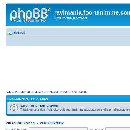
ravimania.foorumimme.co
Raviurheilun ja hevoset
Etusivu
Näytä vastaamattomat viestit
•
Näytä aktiiviset viestiketjut
ENSIMMÄINEN KATEGORIANI
Ensimmäinen alueeni
Tämä on testialue. Voit joko poistaa tämän tai muokata asetuksia hallintapanee
KIRJAUDU SISÄÄN
•
REKISTERÖIDY
Käyttäjätunnus:
Salasana: