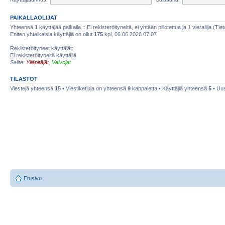
PAIKALLAOLIJAT
Yhteensä
1
käyttäjää paikalla :: Ei rekisteröityneitä, ei yhtään piilotettua ja 1 vierailija (Ti
Eniten yhtaikaisia käyttäjiä on ollut
175
kpl, 06.06.2026 07:07
Rekisteröityneet käyttäjät:
Ei rekisteröityneitä käyttäjiä
Selite:
Ylläpitäjät
,
Valvojat
TILASTOT
Viestejä yhteensä
15
• Viestiketjuja on yhteensä
9
kappaletta • Käyttäjiä yhteensä
5
• Uus
Etusivu