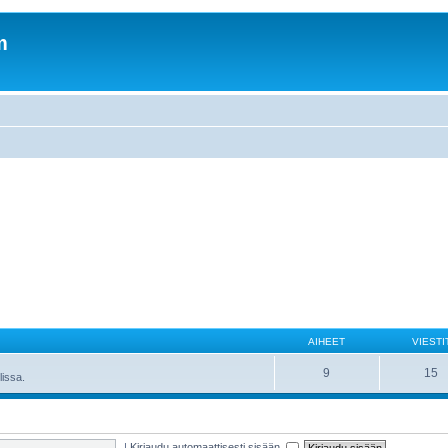
m
AIHEET
VIESTI
9
15
lissa.
|
Kirjaudu automaattisesti sisään.