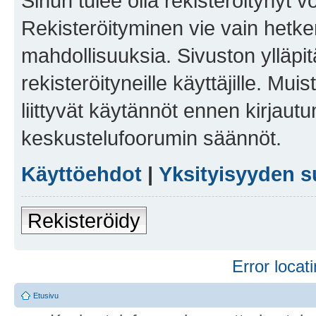
Sinun tulee olla rekisteröitynyt v
Rekisteröityminen vie vain hetken
mahdollisuuksia. Sivuston ylläpit
rekisteröityneille käyttäjille. Mu
liittyvät käytännöt ennen kirjau
keskustelufoorumin säännöt.
Käyttöehdot
|
Yksityisyyden s
Rekisteröidy
Error locati
Etusivu