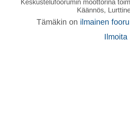
Keskustelufoorumin moottorina toim
Käännös, Lurttin
Tämäkin on
ilmainen foor
Ilmoita