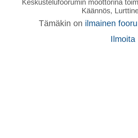
Keskustelufoorumin moottorina toim
Käännös, Lurttin
Tämäkin on
ilmainen foor
Ilmoita