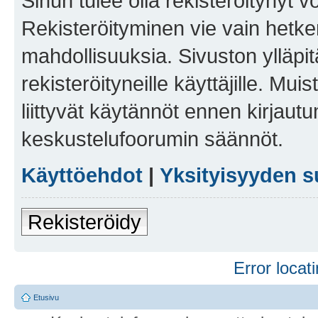
Sinun tulee olla rekisteröitynyt v
Rekisteröityminen vie vain hetken
mahdollisuuksia. Sivuston ylläpit
rekisteröityneille käyttäjille. Mu
liittyvät käytännöt ennen kirjau
keskustelufoorumin säännöt.
Käyttöehdot
|
Yksityisyyden s
Rekisteröidy
Error locati
Etusivu