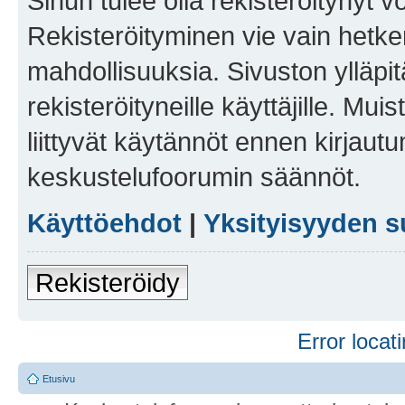
Sinun tulee olla rekisteröitynyt v
Rekisteröityminen vie vain hetken
mahdollisuuksia. Sivuston ylläpit
rekisteröityneille käyttäjille. Mu
liittyvät käytännöt ennen kirjau
keskustelufoorumin säännöt.
Käyttöehdot
|
Yksityisyyden s
Rekisteröidy
Error locati
Etusivu