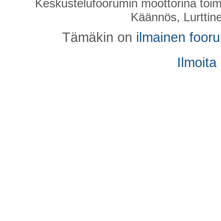
Keskustelufoorumin moottorina toim
Käännös, Lurttin
Tämäkin on
ilmainen foor
Ilmoita