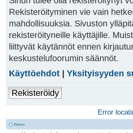
Sinun tulee olla rekisteröitynyt v
Rekisteröityminen vie vain hetken
mahdollisuuksia. Sivuston ylläpit
rekisteröityneille käyttäjille. Mu
liittyvät käytännöt ennen kirjau
keskustelufoorumin säännöt.
Käyttöehdot
|
Yksityisyyden s
Rekisteröidy
Error locati
Etusivu