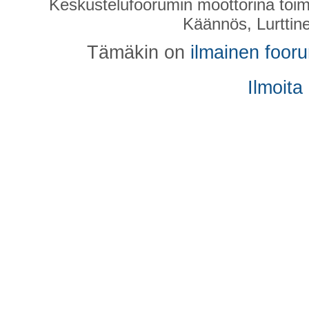
Keskustelufoorumin moottorina toim
Käännös, Lurttin
Tämäkin on
ilmainen foor
Ilmoita