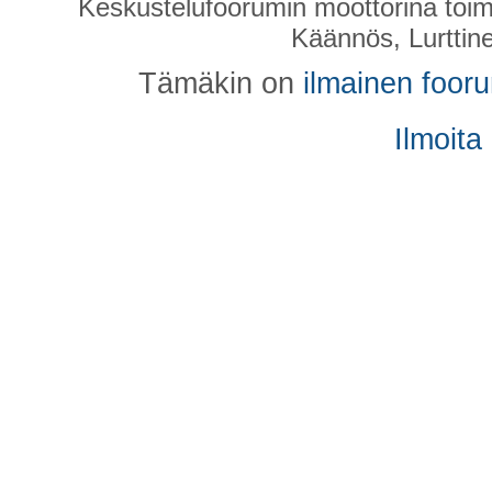
Keskustelufoorumin moottorina toim
Käännös, Lurttin
Tämäkin on
ilmainen foor
Ilmoita