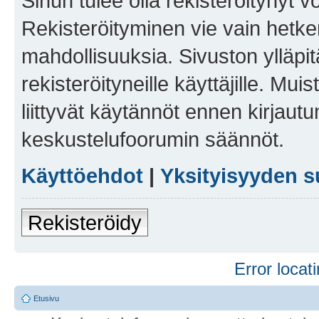
Sinun tulee olla rekisteröitynyt v
Rekisteröityminen vie vain hetken
mahdollisuuksia. Sivuston ylläpit
rekisteröityneille käyttäjille. Mu
liittyvät käytännöt ennen kirjau
keskustelufoorumin säännöt.
Käyttöehdot
|
Yksityisyyden s
Rekisteröidy
Error locati
Etusivu