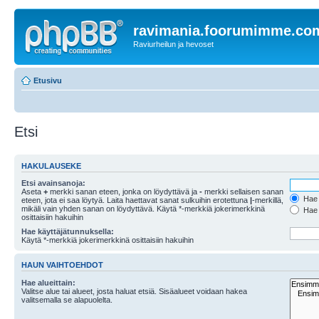
ravimania.foorumimme.co
Raviurheilun ja hevoset
Etusivu
Etsi
HAKULAUSEKE
Etsi avainsanoja:
Aseta
+
merkki sanan eteen, jonka on löydyttävä ja
-
merkki sellaisen sanan
Hae k
eteen, jota ei saa löytyä. Laita haettavat sanat sulkuihin erotettuna
|
-merkillä,
mikäli vain yhden sanan on löydyttävä. Käytä *-merkkiä jokerimerkkinä
Hae k
osittaisiin hakuihin
Hae käyttäjätunnuksella:
Käytä *-merkkiä jokerimerkkinä osittaisiin hakuihin
HAUN VAIHTOEHDOT
Hae alueittain:
Valitse alue tai alueet, josta haluat etsiä. Sisäalueet voidaan hakea
valitsemalla se alapuolelta.