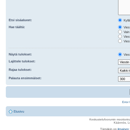
Etsi sisäalueet:
Kyll
Hae täältä:
Viest
Vain 
Viest
Viest
Näytä tulokset:
Viest
Lajittele tulokset:
Rajaa tulokset:
Palauta ensimmäiset:
Error 
Etusivu
Keskustelufoorumin moottorina
Käännös, Lu
Tämäkin on
ilmainen