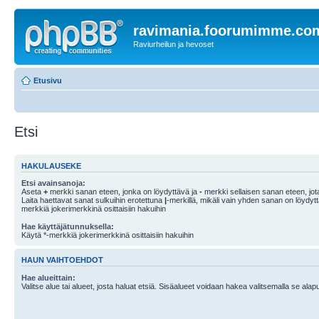
ravimania.foorumimme.co
Raviurheilun ja hevoset
Etusivu
Etsi
HAKULAUSEKE
Etsi avainsanoja:
Aseta
+
merkki sanan eteen, jonka on löydyttävä ja
-
merkki sellaisen sanan eteen, jota
Laita haettavat sanat sulkuihin erotettuna
|
-merkillä, mikäli vain yhden sanan on löydyt
merkkiä jokerimerkkinä osittaisiin hakuihin
Hae käyttäjätunnuksella:
Käytä *-merkkiä jokerimerkkinä osittaisiin hakuihin
HAUN VAIHTOEHDOT
Hae alueittain:
Valitse alue tai alueet, josta haluat etsiä. Sisäalueet voidaan hakea valitsemalla se alapu