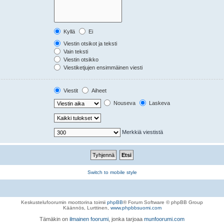
Kyllä
Ei
Viestin otsikot ja teksti
Vain teksti
Viestin otsikko
Viestiketjujen ensimmäinen viesti
Viestit
Aiheet
Nouseva
Laskeva
Merkkiä viestistä
Switch to mobile style
Keskustelufoorumin moottorina toimii
phpBB
® Forum Software © phpBB Group
Käännös, Lurttinen,
www.phpbbsuomi.com
Tämäkin on
ilmainen foorumi
, jonka tarjoaa
munfoorumi.com