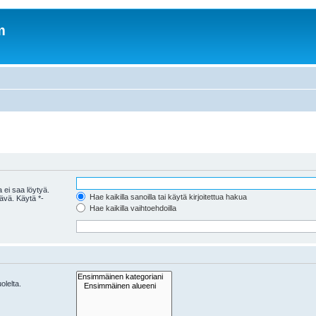
m
 ei saa löytyä.
Hae kaikilla sanoilla tai käytä kirjoitettua hakua
tävä. Käytä *-
Hae kaikilla vaihtoehdoilla
olelta.