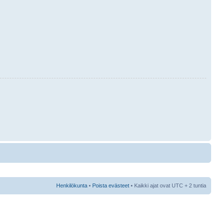
Henkilökunta
•
Poista evästeet
• Kaikki ajat ovat UTC + 2 tuntia