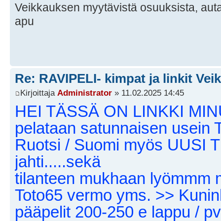
Veikkauksen myytävistä osuuksista, aut
apu
Re: RAVIPELI- kimpat ja linkit Vei
Kirjoittaja
Administrator
» 11.02.2025 14:45
HEI TÄSSÄ ON LINKKI MI
pelataan satunnaisen usein 
Ruotsi / Suomi myös UUS
jahti.....sekä
tilanteen mukhaan lyömmm m
Toto65 vermo yms. >> Kunink
pääpelit 200-250 e lappu / pv