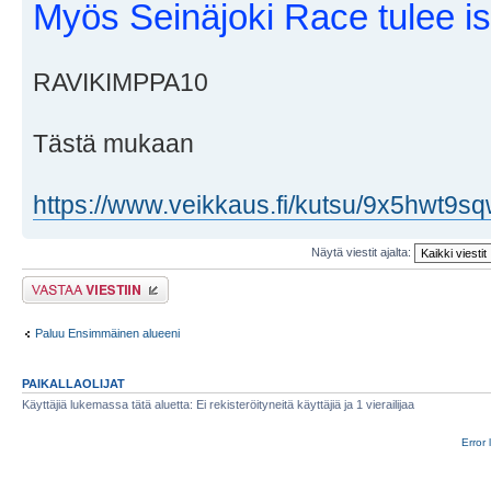
Myös Seinäjoki Race tulee iso
RAVIKIMPPA10
Tästä mukaan
https://www.veikkaus.fi/kutsu/9x5hwt9s
Näytä viestit ajalta:
Lähetä vastaus
Paluu Ensimmäinen alueeni
PAIKALLAOLIJAT
Käyttäjiä lukemassa tätä aluetta: Ei rekisteröityneitä käyttäjiä ja 1 vierailijaa
Error 