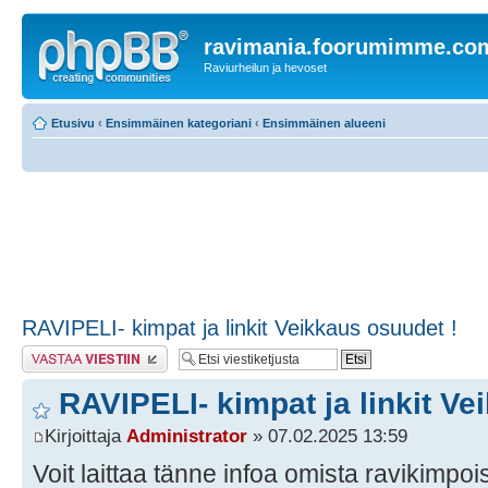
ravimania.foorumimme.co
Raviurheilun ja hevoset
Etusivu
‹
Ensimmäinen kategoriani
‹
Ensimmäinen alueeni
RAVIPELI- kimpat ja linkit Veikkaus osuudet !
Lähetä vastaus
RAVIPELI- kimpat ja linkit Ve
Kirjoittaja
Administrator
» 07.02.2025 13:59
Voit laittaa tänne infoa omista ravikimpoist